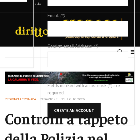
/
Email:
(*)
Confirm email Address:
(*)
Fields marked with an asterisk (*) are
required.
PROVINCIA CRONACA
REDAZIONE
11 LUGLIO 2025
CREATE AN ACCOUNT
Controlli a tappeto
della Polizia nel