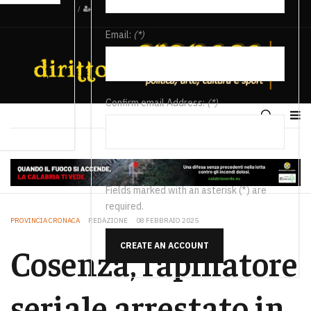
/
Email:
(*)
Confirm email Address:
(*)
Fields marked with an asterisk (*) are
required.
PROVINCIA CRONACA
REDAZIONE
08 FEBBRAIO 2025
CREATE AN ACCOUNT
Cosenza, rapinatore
seriale arrestato in