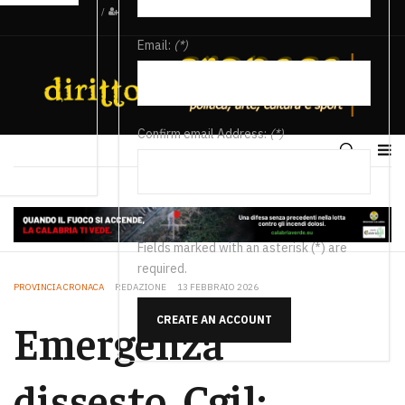
/
Email:
(*)
Confirm email Address:
(*)
Fields marked with an asterisk (*) are
required.
PROVINCIA CRONACA
REDAZIONE
13 FEBBRAIO 2026
CREATE AN ACCOUNT
Emergenza
dissesto, Cgil: