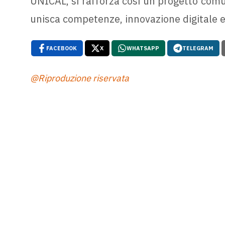
UNICAL, si rafforza così un progetto comu
unisca competenze, innovazione digitale e
FACEBOOK
X
WHATSAPP
TELEGRAM
@Riproduzione riservata