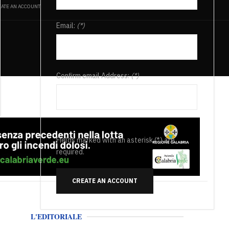
ATE AN ACCOUNT
Email:
(*)
Confirm email Address:
(*)
Fields marked with an asterisk (*) are
required.
CREATE AN ACCOUNT
L'EDITORIALE