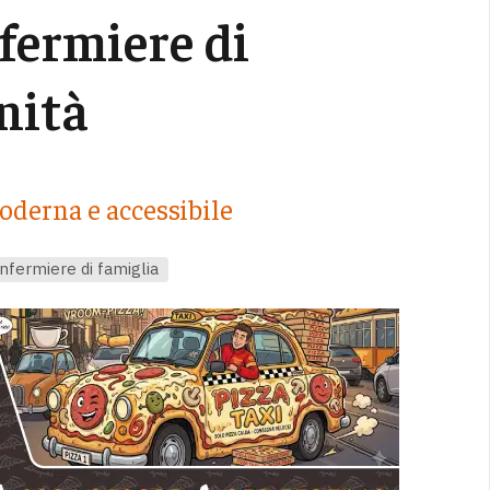
nfermiere di
nità
oderna e accessibile
infermiere di famiglia