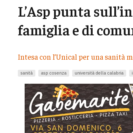
L’Asp punta sull’i
famiglia e di comu
Intesa con l’Unical per una sanità m
sanità
asp cosenza
università della calabria