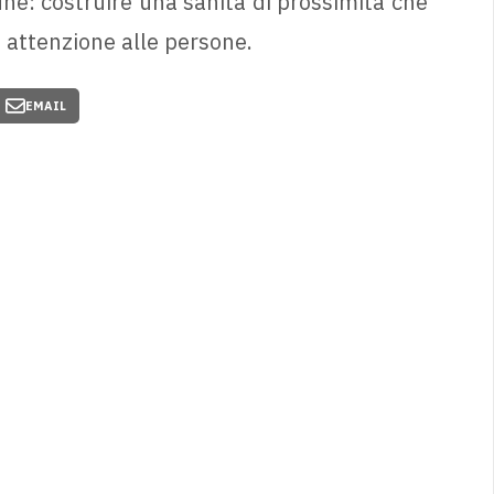
ne: costruire una sanità di prossimità che
 attenzione alle persone.
EMAIL