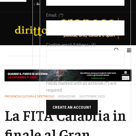
/
Email:
(*)
Confirm email Address:
(*)
Fields marked with an asterisk (*) are
required.
PROVINCIA CULTURA E SPETTACOLO
REDAZIONE
24 OTTOBRE 2025
CREATE AN ACCOUNT
La FITA Calabria in
finale al Gran