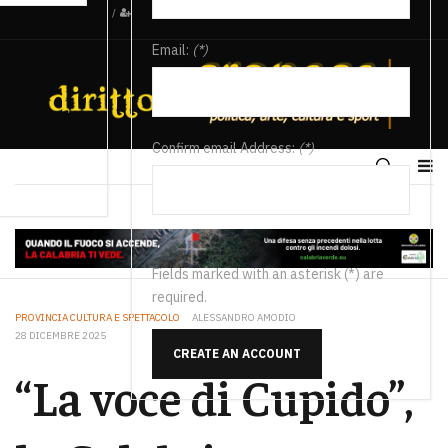
/
Email:
(*)
Confirm email Address:
(*)
Fields marked with an asterisk (*) are
required.
PROVINCIA CULTURA E SPETTACOLO
ALESSANDRO AMODIO
28 DICEMBRE 2025
CREATE AN ACCOUNT
“La voce di Cupido”,