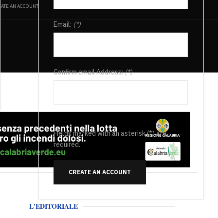
ATE AN ACCOUNT
Email:
(*)
Confirm email Address:
(*)
Fields marked with an asterisk (*) are
required.
CREATE AN ACCOUNT
L'EDITORIALE