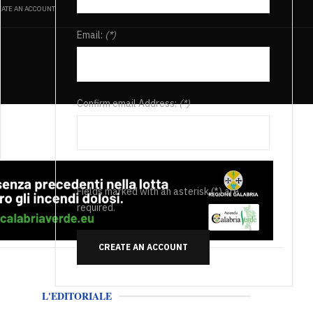
ATE AN ACCOUNT
Email:
(*)
Confirm email Address:
(*)
Fields marked with an asterisk (*) are
required.
CREATE AN ACCOUNT
L'EDITORIALE