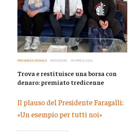
PROVINCIA CRONACA
REDAZIONE
09 APRILE 2026
Trova e restituisce una borsa con
denaro: premiato tredicenne
Il plauso del Presidente Faragalli:
«Un esempio per tutti noi»