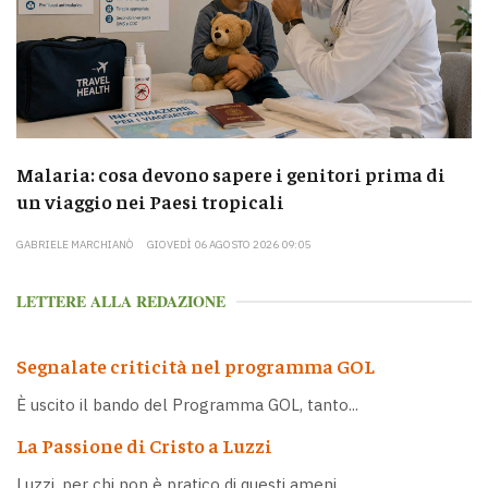
Malaria: cosa devono sapere i genitori prima di
un viaggio nei Paesi tropicali
GABRIELE MARCHIANÒ
GIOVEDÌ 06 AGOSTO 2026 09:05
LETTERE ALLA REDAZIONE
Segnalate criticità nel programma GOL
È uscito il bando del Programma GOL, tanto...
La Passione di Cristo a Luzzi
Luzzi, per chi non è pratico di questi ameni...