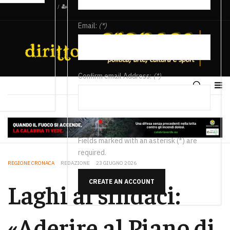
/
Email:
(*)
Confirm email Address:
(*)
Fields marked with an asterisk (*) are
required.
REGIONE CRONACA
REDAZIONE
23 GIUGNO 2026
CREATE AN ACCOUNT
Laghi ai sindaci:
«Aderire al Piano di