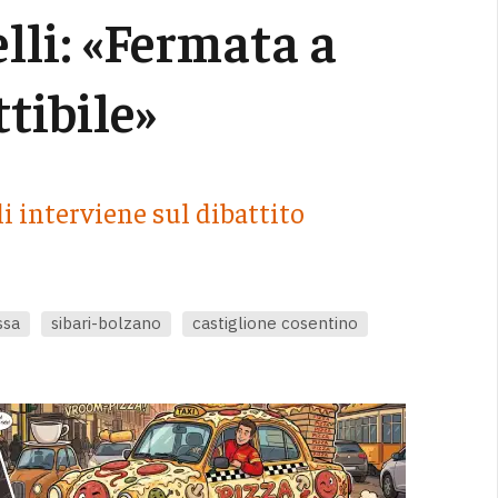
lli: «Fermata a
tibile»
li interviene sul dibattito
ssa
sibari-bolzano
castiglione cosentino