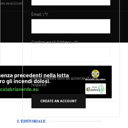
ATE AN ACCOUNT
Email:
(*)
Confirm email Address:
(*)
Fields marked with an asterisk (*) are
required.
CREATE AN ACCOUNT
L'EDITORIALE