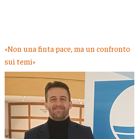
«Non una finta pace, ma un confronto
sui temi»