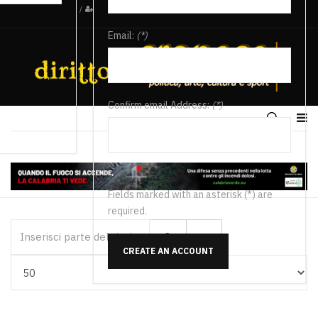
/
Email:
(*)
Confirm email Address:
(*)
Fields marked with an asterisk (*) are
required.
Inserisci parte del titolo
CREATE AN ACCOUNT
Visualizza #