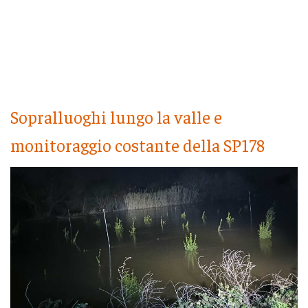
Sopralluoghi lungo la valle e
monitoraggio costante della SP178