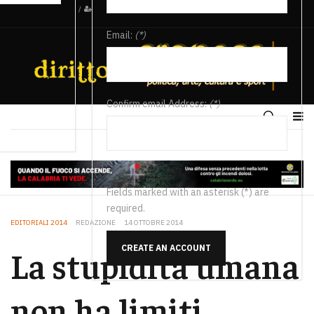
/
Email:
(*)
Confirm email Address:
(*)
Fields marked with an asterisk (*) are
required.
EDITORIALI 2014
REDAZIONE
14 OTTOBRE 2014
CREATE AN ACCOUNT
La stupidità umana
non ha limiti