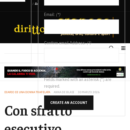
/
Email:
(*)
Confirm email Address:
(*)
Fields marked with an asterisk (*) are
required.
DIARIO DI UNA DONNA TRAFELATA
ANNA DE BLASI
30 MARZO 2026
CREATE AN ACCOUNT
Con sfratto
esecutivo