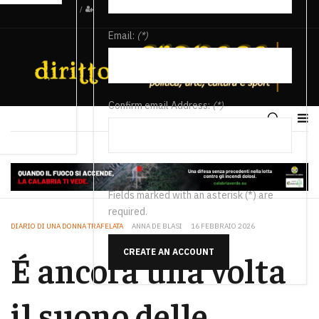
/
Email:
(*)
Confirm email Address:
(*)
Fields marked with an asterisk (*) are
required.
DIARIO DI UNA DONNA TRAFELATA
ANNA DE BLASI
16 FEBBRAIO 2026
CREATE AN ACCOUNT
É ancora una volta
il suono delle