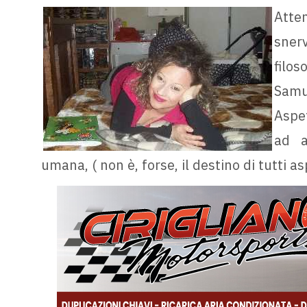
Att
snerv
filos
Samue
Aspet
ad a
umana, ( non è, forse, il destino di tutti 