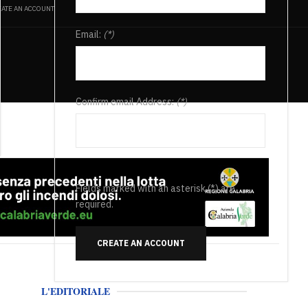
ATE AN ACCOUNT
Email:
(*)
Confirm email Address:
(*)
Fields marked with an asterisk (*) are
required.
CREATE AN ACCOUNT
L'EDITORIALE