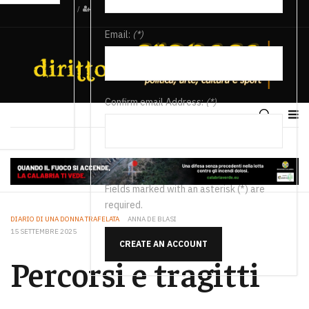
/
Email:
(*)
Confirm email Address:
(*)
Fields marked with an asterisk (*) are
required.
DIARIO DI UNA DONNA TRAFELATA
ANNA DE BLASI
15 SETTEMBRE 2025
CREATE AN ACCOUNT
Percorsi e tragitti