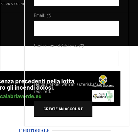
ATE AN ACCOUNT
Email:
(*)
Confirm email Address:
(*)
Fields marked with an asterisk (*) are
required.
CREATE AN ACCOUNT
L'EDITORIALE