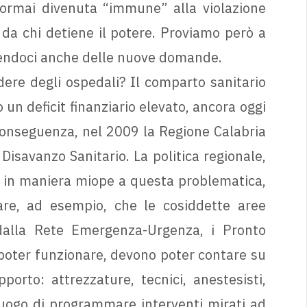
 ormai divenuta “immune” alla violazione
e da chi detiene il potere. Proviamo però a
onendoci anche delle nuove domande.
dere degli ospedali? Il comparto sanitario
 deficit finanziario elevato, ancora oggi
conseguenza, nel 2009 la Regione Calabria
Disavanzo Sanitario. La politica regionale,
to in maniera miope a questa problematica,
rare, ad esempio, che le cosiddette aree
 dalla Rete Emergenza-Urgenza, i Pronto
 poter funzionare, devono poter contare su
orto: attrezzature, tecnici, anestesisti,
luogo di programmare interventi mirati ad