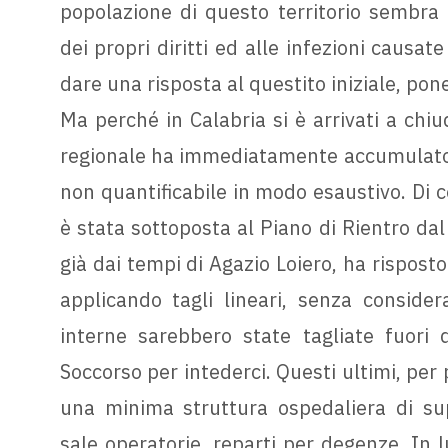
popolazione di questo territorio sembra
dei propri diritti ed alle infezioni causat
dare una risposta al questito iniziale, p
Ma perché in Calabria si è arrivati a chiu
regionale ha immediatamente accumulato un
non quantificabile in modo esaustivo. Di 
è stata sottoposta al Piano di Rientro dal 
già dai tempi di Agazio Loiero, ha rispos
applicando tagli lineari, senza conside
interne sarebbero state tagliate fuori
Soccorso per intederci. Questi ultimi, per
una minima struttura ospedaliera di supp
sale operatorie, reparti per degenze. In 