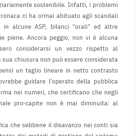
iariamente sostenibile. Infatti, i problemi
cronaca ci ha ormai abituato agli scandali
 in alcune ASP, bilanci “orali” ed altre
e piene. Ancora peggio, non vi è alcuna
sero considerarsi un vezzo rispetto al
a sua chiusura non può essere considerata
bensì un taglio lineare in netto contrasto
dovrebbe guidare l’operato della pubblica
rma nei numeri, che certificano che negli
nale pro-capite non è mai diminuita: al
ica che sebbene il disavanzo nei conti sia
tezza dei metodi di gestione del sistema