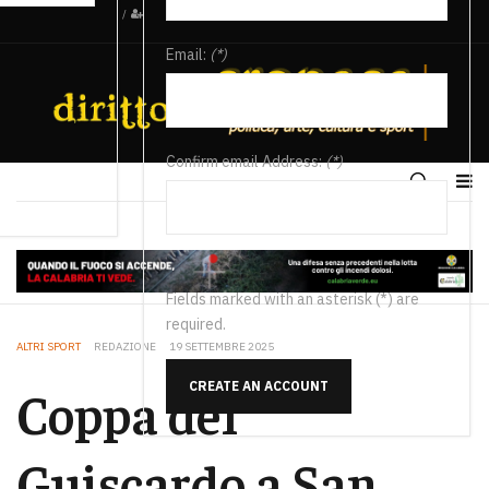
/
Email:
(*)
Confirm email Address:
(*)
Fields marked with an asterisk (*) are
required.
ALTRI SPORT
REDAZIONE
19 SETTEMBRE 2025
CREATE AN ACCOUNT
Coppa del
Guiscardo a San