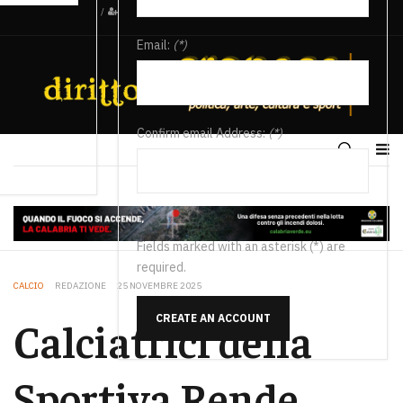
/
Email:
(*)
Confirm email Address:
(*)
Fields marked with an asterisk (*) are
required.
CALCIO
REDAZIONE
25 NOVEMBRE 2025
CREATE AN ACCOUNT
Calciatrici della
Sportiva Rende