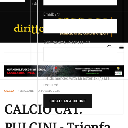
/
Email:
(*)
Confirm email Address:
(*)
Fields marked with an asterisk (*) are
required.
CALCIO
REDAZIONE
14 MAGGIO 2025
CREATE AN ACCOUNT
CALCIO CAT.
PULCINI - Trionfa