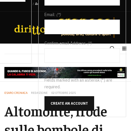
/
Email:
(*)
Confirm email Address:
(*)
Fields marked with an asterisk (*) are
required.
ESARO CRONACA
REDAZIONE
02 OTTOBRE 2025
CREATE AN ACCOUNT
Altomonte, frode
sulle bombole di