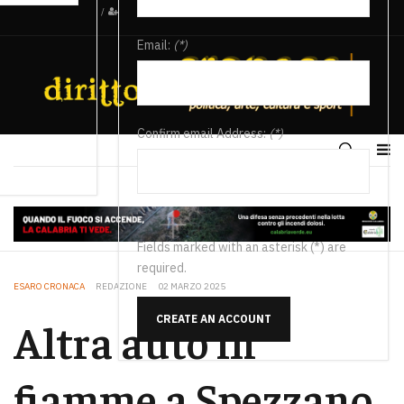
/
Email:
(*)
Confirm email Address:
(*)
Fields marked with an asterisk (*) are
required.
ESARO CRONACA
REDAZIONE
02 MARZO 2025
CREATE AN ACCOUNT
Altra auto in
fiamme a Spezzano