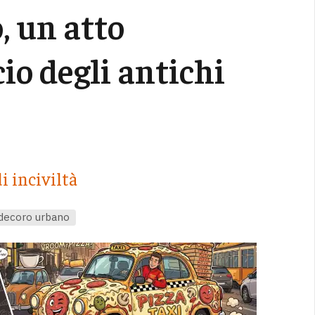
, un atto
cio degli antichi
i inciviltà
decoro urbano