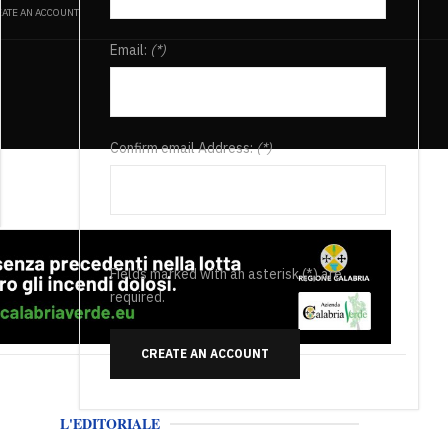
ATE AN ACCOUNT
Email:
(*)
Confirm email Address:
(*)
Fields marked with an asterisk (*) are
required.
CREATE AN ACCOUNT
L'EDITORIALE