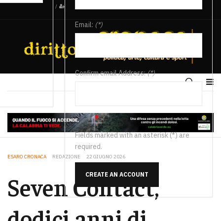
/
Email:
(*)
Confirm email Address:
(*)
Fields marked with an asterisk (*) are
required.
ESARO CRONACA
REDAZIONE
22 GIUGNO 2026
CREATE AN ACCOUNT
Seven Contact,
dodici anni di