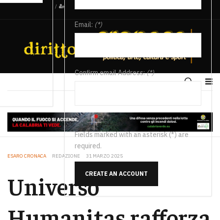
/
Email:
(*)
Confirm email Address:
(*)
Fields marked with an asterisk (*) are
required.
ESARO CRONACA
REDAZIONE
31 MARZO 2025
CREATE AN ACCOUNT
Universo
Humanitas rafforza