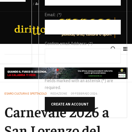
/
Email:
(*)
Confirm email Address:
(*)
Fields marked with an asterisk (*) are
required.
ESARO CULTURA E SPETTACOLO
REDAZIONE
09 FEBBRAIO 2026
CREATE AN ACCOUNT
Carnevale 2026 a
San Lorenzo del