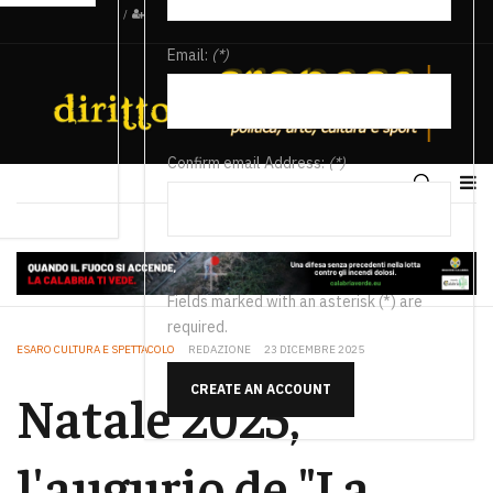
/
Email:
(*)
Confirm email Address:
(*)
Fields marked with an asterisk (*) are
required.
ESARO CULTURA E SPETTACOLO
REDAZIONE
23 DICEMBRE 2025
CREATE AN ACCOUNT
Natale 2025,
l'augurio de "La