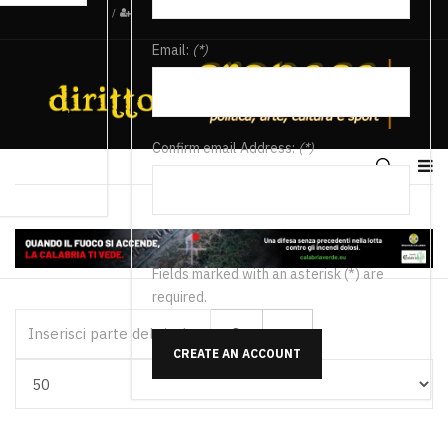
/
Email:
(*)
Confirm email Address:
(*)
Fields marked with an asterisk (*) are
required.
Inserisci parte del titolo
CREATE AN ACCOUNT
Visualizza #