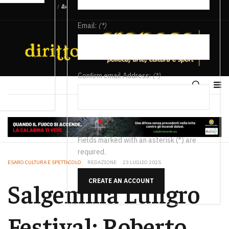
/
Email:
(*)
Confirm email Address:
(*)
Fields marked with an asterisk (*) are
required.
ESARO CULTURA E SPETTACOLO
REDAZIONE
23 LUGLIO 2025
CREATE AN ACCOUNT
Salgemma Lungro
Festival: Roberto