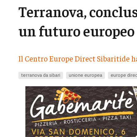
Terranova, conclus
un futuro europeo 
Il Centro Europe Direct Sibaritide h
terranova da sibari
unione europea
europe direc