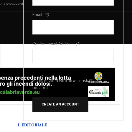
ATE AN ACCOUNT
Email:
(*)
Confirm email Address:
(*)
Fields marked with an asterisk (*) are
required.
CREATE AN ACCOUNT
L'EDITORIALE