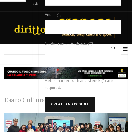
/
Email:
(*)
Confirm email Address:
(*)
Fields marked with an asterisk (*) are
required.
Esaro Cultura e Spettacolo
CREATE AN ACCOUNT