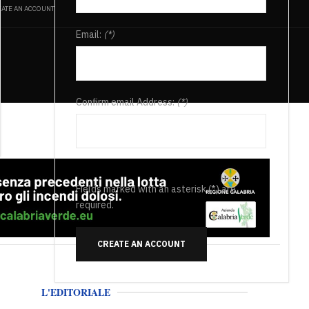
ATE AN ACCOUNT
Email:
(*)
Confirm email Address:
(*)
Fields marked with an asterisk (*) are
required.
CREATE AN ACCOUNT
L'EDITORIALE