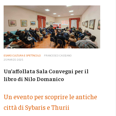
ESARO CULTURA E SPETTACOLO
FRANCESCO CASSIANO
25 MARZO 2025
Un’affollata Sala Convegni per il
libro di Nilo Domanico
Un evento per scoprire le antiche
città di Sybaris e Thurii