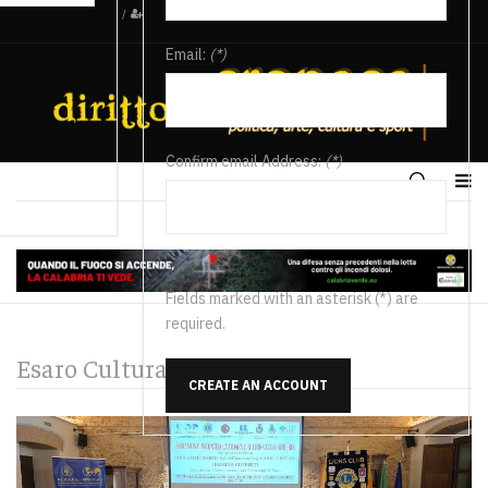
/
Email:
(*)
Confirm email Address:
(*)
Fields marked with an asterisk (*) are
required.
Esaro Cultura e Spettacolo
CREATE AN ACCOUNT