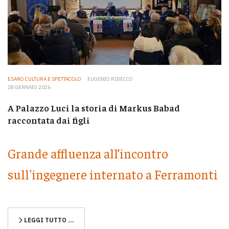
ESARO CULTURA E SPETTACOLO
EUGENIO RIBECCO
28 GENNAIO 2026
A Palazzo Luci la storia di Markus Babad
raccontata dai figli
Grande affluenza all’incontro
sull'ingegnere internato a Ferramonti
LEGGI TUTTO …