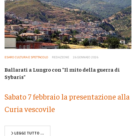
ESARO CULTURA E SPETTACOLO
REDAZIONE
26 GENNAIO 2026
Ballarati a Lungro con "Il mito della guerra di
Sybaris"
Sabato 7 febbraio la presentazione alla
Curia vescovile
LEGGI TUTTO …