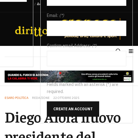
/
Email:
(*)
Confirm email Address:
(*)
Fields marked with an asterisk (*) are
required.
ESARO POLITICA
REDAZIONE
22 OTTOBRE 2025
CREATE AN ACCOUNT
Diego Aloia nuovo
presidente del