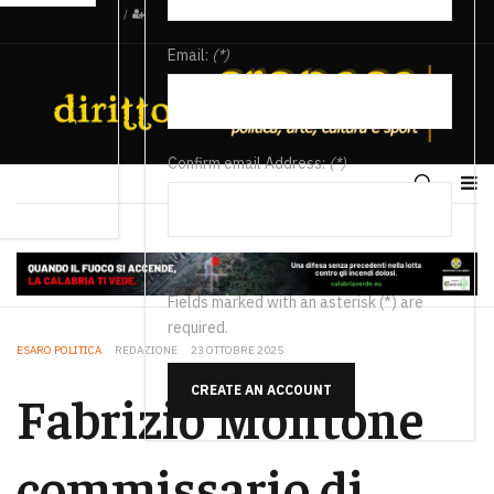
/
Email:
(*)
Confirm email Address:
(*)
Fields marked with an asterisk (*) are
required.
ESARO POLITICA
REDAZIONE
23 OTTOBRE 2025
CREATE AN ACCOUNT
Fabrizio Montone
commissario di