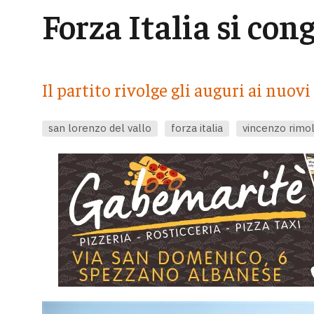
Forza Italia si con
Il partito rivolge gli auguri ai nuo
san lorenzo del vallo
forza italia
vincenzo rimol