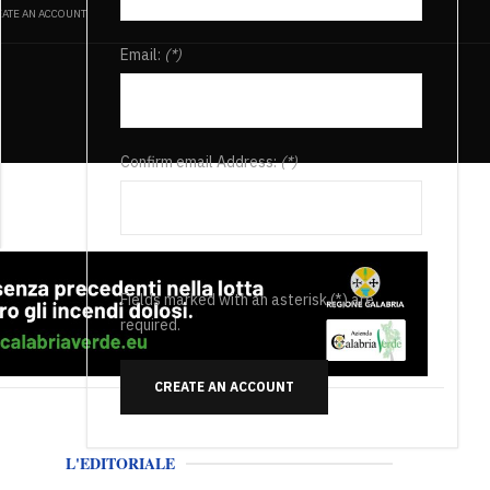
ATE AN ACCOUNT
Email:
(*)
Confirm email Address:
(*)
Fields marked with an asterisk (*) are
required.
CREATE AN ACCOUNT
L'EDITORIALE