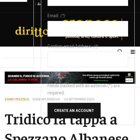
/
Email:
(*)
Confirm email Address:
(*)
Fields marked with an asterisk (*) are
required.
ESARO POLITICA
EUGENIO RIBECCO
24 SETTEMBRE 2025
CREATE AN ACCOUNT
Tridico fa tappa a
Spezzano Albanese