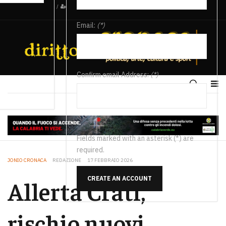
/
Email:
(*)
Confirm email Address:
(*)
Fields marked with an asterisk (*) are
required.
JONIO CRONACA
REDAZIONE
17 FEBBRAIO 2026
CREATE AN ACCOUNT
Allerta Crati,
rischio nuovi