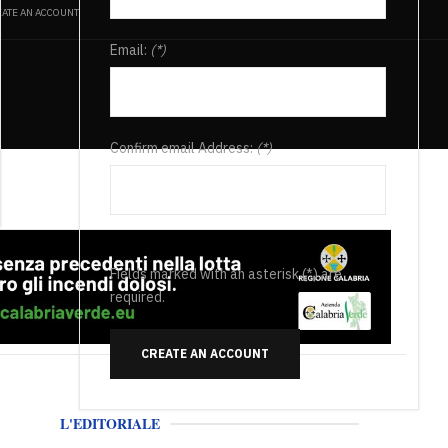
ATE AN ACCOUNT
Email:
(*)
Confirm email Address:
(*)
Fields marked with an asterisk (*) are
required.
CREATE AN ACCOUNT
L'EDITORIALE