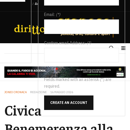
/
Email:
(*)
Confirm email Address:
(*)
Fields marked with an asterisk (*) are
required.
JONIO CRONACA
REDAZIONE
16 MAGGIO 2026
CREATE AN ACCOUNT
Civica
Benemerenza alla