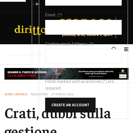
/
Email:
(*)
Confirm email Address:
(*)
Fields marked with an asterisk (*) are
required.
JONIO CRONACA
REDAZIONE
07 MARZO 2026
CREATE AN ACCOUNT
Crati, dubbi sulla
gestione