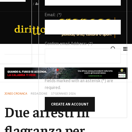
/
Email:
(*)
Confirm email Address:
(*)
Fields marked with an asterisk (*) are
required.
JONIO CRONACA
REDAZIONE
17 GENNAIO 2026
CREATE AN ACCOUNT
Due arresti in
flagranza per