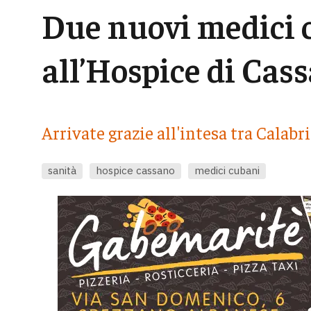
Due nuovi medici c
all’Hospice di Cas
Arrivate grazie all'intesa tra Calabr
sanità
hospice cassano
medici cubani