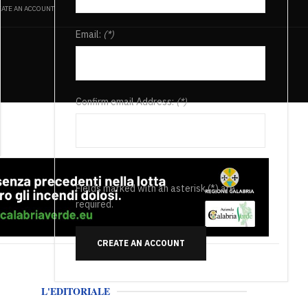
ATE AN ACCOUNT
Email:
(*)
Confirm email Address:
(*)
Fields marked with an asterisk (*) are
required.
CREATE AN ACCOUNT
L'EDITORIALE