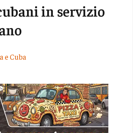
ubani in servizio
sano
ia e Cuba