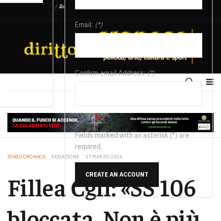
/
Email:
(*)
Confirm email Address:
(*)
Fields marked with an asterisk (*) are
required.
JONIO CRONACA
REDAZIONE
17 MARZO 2026
CREATE AN ACCOUNT
Fillea Cgil: «SS 106
bloccata. Non è più