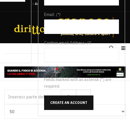
/
Email:
(*)
Confirm email Address:
(*)
Fields marked with an asterisk (*) are
required.
Inserisci parte del titolo
CREATE AN ACCOUNT
Visualizza #