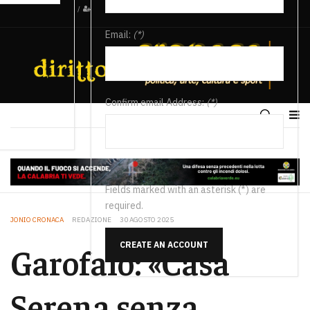
/
Email:
(*)
Confirm email Address:
(*)
Fields marked with an asterisk (*) are
required.
JONIO CRONACA
REDAZIONE
30 AGOSTO 2025
CREATE AN ACCOUNT
Garofalo: «Casa
Serena senza