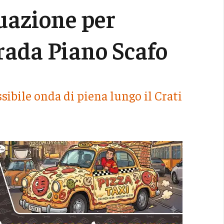
uazione per
rada Piano Scafo
ibile onda di piena lungo il Crati