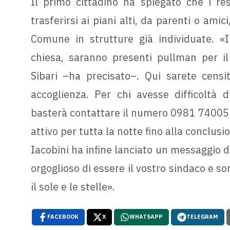
Il primo cittadino ha spiegato che i res
trasferirsi ai piani alti, da parenti o amici
Comune in strutture già individuate. «I
chiesa, saranno presenti pullman per il
Sibari –ha precisato–. Qui sarete censi
accoglienza. Per chi avesse difficoltà d
basterà contattare il numero 0981 74005 pe
attivo per tutta la notte fino alla conclus
Iacobini ha infine lanciato un messaggio di
orgoglioso di essere il vostro sindaco e s
il sole e le stelle».
FACEBOOK
X
WHATSAPP
TELEGRAM