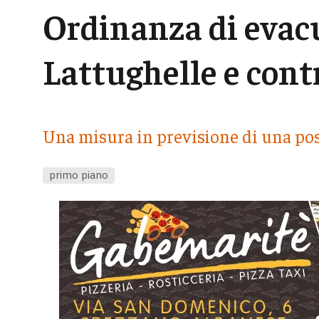
Ordinanza di evac
Lattughelle e cont
Una misura in previsione di una poss
primo piano