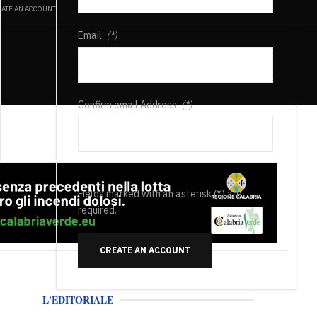
ATE AN ACCOUNT
Email:
(*)
Confirm email Address:
(*)
Fields marked with an asterisk (*) are
required.
CREATE AN ACCOUNT
L'EDITORIALE