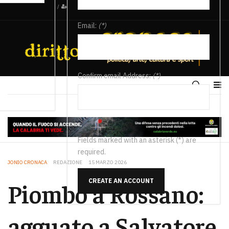
/
Email:
(*)
Confirm email Address:
(*)
Fields marked with an asterisk (*) are
required.
JONIO CRONACA
REDAZIONE
15 MARZO 2026
CREATE AN ACCOUNT
Piombo a Rossano:
agguato a Salvatore