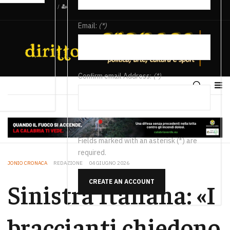
/
Email:
(*)
Confirm email Address:
(*)
Fields marked with an asterisk (*) are
required.
JONIO CRONACA
REDAZIONE
04 GIUGNO 2026
CREATE AN ACCOUNT
Sinistra Italiana: «I
braccianti chiedono