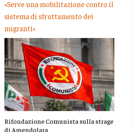
«Serve una mobilitazione contro il
sistema di sfruttamento dei
migranti»
Rifondazione Comunista sulla strage
di Amendolara