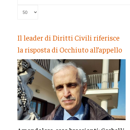
Visualizza #
Il leader di Diritti Civili riferisce
la risposta di Occhiuto all’appello
Amendolara, caso braccianti: Corbelli