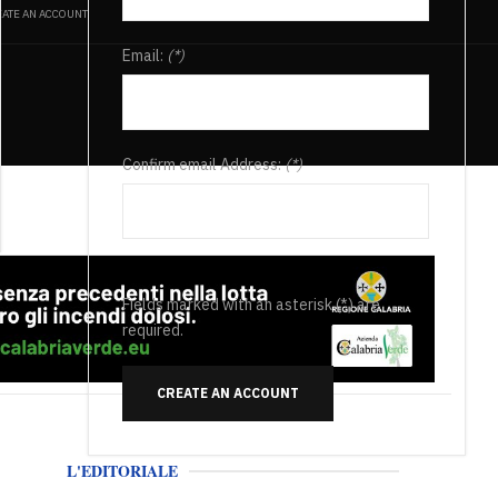
ATE AN ACCOUNT
Email:
(*)
Confirm email Address:
(*)
Fields marked with an asterisk (*) are
required.
CREATE AN ACCOUNT
L'EDITORIALE