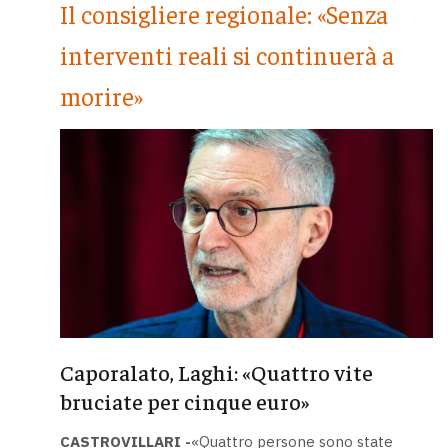
Il consigliere regionale: «Senza
interventi reali si continuerà a
morire»
Caporalato, Laghi: «Quattro vite
bruciate per cinque euro»
CASTROVILLARI -
«Quattro persone sono state